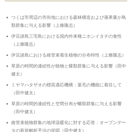
つくば市周辺の市街地における森林構造および液果量が鳥
類群集に与える影響（上條隆志）
伊豆諸島三宅島における国内外来種ニホンイタチの食性
（上條隆志）
伊豆諸島における維管束着生植物の分布特性（上條隆志）
草原の時間的連続性が植物と蝶類群集に与える影響（田中
健太）
ミヤマハタザオの標高適応機構：葉毛の機能に着目して
（田中健太）
草原の時間的連続性と空間分布が蛾類群集に与える影響
（田中健太）
維管束植物群集の地球温暖化に対する応答：オープンデー
タの新規解析手法の提唱（田中健太）