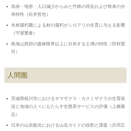
気候・地形・人口減少からみた竹林の現在および将来の分
布特性（松井哲也）
木材腐朽菌による材の腐朽がシロアリの生育に与える影響
（守屋繁春）
鳥海山西部の森林限界以上に分布する土壌の特性（田村憲
司）
人間圏
茨城県桜川市におけるヤマザクラ・カスミザクラの生育状
況と地域の人々にもたらす生態系サービスの評価（上條隆
志）
日本の山岳観光における山岳ガイドの役割と課題（呉羽正