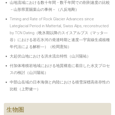
山地流域における数十年間・数千年間での削剥速度の比較
－山形県置賜葉山の事例－（八反地剛）
Timing and Rate of Rock Glacier Advances since
Lateglacial Period in Mattertal, Swiss Alps, reconstructed
by TCN Dating（晩氷期以降のスイスアルプス（マッタ―
谷）における岩石氷河の発達時期と速度―宇宙線生成核種
年代法による解析―）（松岡憲知）
大起伏山地における洪水流出特性（山川陽祐）
付加体堆積岩地域における地質構造に着目した水文プロセ
スの検討（山川陽祐）
中部山岳域の日本海側と内陸における積雪深標高依存性の
比較（上野健一）
生物圏