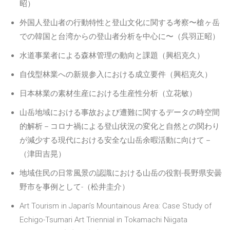
昭）
外国人登山者の行動特性と登山文化に関する考察〜槍ヶ岳
での韓国と台湾からの登山者分析を中心に〜（呉羽正昭）
水道事業者による森林管理の動向と課題（興梠克久）
自伐型林業への新規参入における成立要件（興梠克久）
日本林業の素材生産における生産性分析（立花敏）
山岳地域における事故および遭難に関するデータの時空間
的解析－コロナ禍による登山状況の変化と自然との関わり
が減少する現代における安全な山岳余暇活動に向けて－
（津田吉晃）
地域住民の日常風景の認識における山岳の役割-長野県安曇
野市を事例として-（松井圭介）
Art Tourism in Japan’s Mountainous Area: Case Study of
Echigo-Tsumari Art Triennial in Tokamachi Niigata