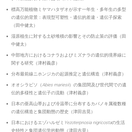
標高万能植物ミヤマハタザオが示す一年生・多年生の多型
の遺伝的背景：表現型可塑性・遺伝的差違・遺伝子探索
（田中健太）
湿原植生に対する土砂堆積の影響とその防止策の評価（田
中健太）
中部地方におけるコナラおよびミズナラの遺伝的境界線に
関する研究（津村義彦）
分布最前線ニホンジカの起源推定と遺伝構造（津村義彦）
オオシラビソ（
Abies mariesii
）の集団間及び世代間での遺
伝的多様性と遺伝子の流動（津村義彦）
日本の亜高山帯および冷温帯に分布するカバノキ属複数種
の遺伝構造と集団動態の歴史（津田吉晃）
日本におけるエゾハルゼミ
Yezoterpnosia nigricosta
の生活
史特性と集団遺伝学的動態（津田吉晃）