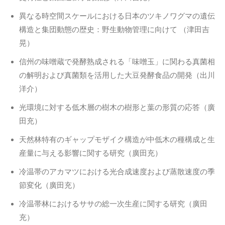
異なる時空間スケールにおける日本のツキノワグマの遺伝
構造と集団動態の歴史：野生動物管理に向けて （津田吉
晃）
信州の味噌蔵で発酵熟成される「味噌玉」に関わる真菌相
の解明および真菌類を活用した大豆発酵食品の開発（出川
洋介）
光環境に対する低木層の樹木の樹形と葉の形質の応答（廣
田充）
天然林特有のギャップモザイク構造が中低木の種構成と生
産量に与える影響に関する研究（廣田充）
冷温帯のアカマツにおける光合成速度および蒸散速度の季
節変化（廣田充）
冷温帯林におけるササの総一次生産に関する研究（廣田
充）