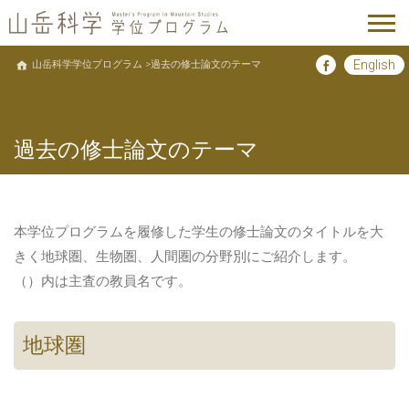
Skip
English
山岳科学学位プログラム
過去の修士論文のテーマ
Facebook
to
content
過去の修士論文のテーマ
本学位プログラムを履修した学生の修士論文のタイトルを大
きく地球圏、生物圏、人間圏の分野別にご紹介します。
（）内は主査の教員名です。
地球圏